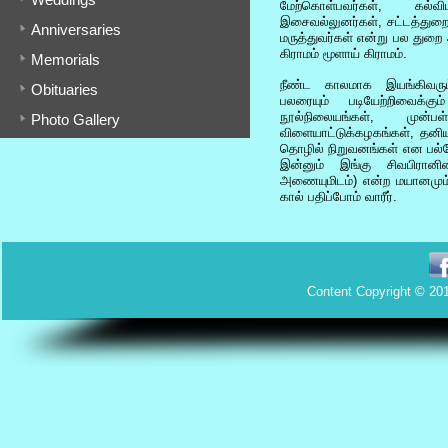
மேற்கொள்பவர்கள், கல்வி
இசைவல்லுனர்கள், சட்டத்துறைவல
Anniversaries
மருத்துவர்கள் என்று பல துறை 
கிராமம் மூளாய் கிராமம்.
Memorials
நீண்ட காலமாக இயங்கிவரும
Obituaries
பலரையும் படியேற்றிவைக்க
நூல்நிலையங்கள், முன்ப
Photo Gallery
விளையாட்டுக்கழகங்கள், தனிய
தொழில் நிறுவனங்கள் என பல்வ
இன்னும் இங்கு சிவபிரானி
அணையுமிடம்) என்ற மயானமும் 
கால் பதிப்போம் வாரீர்.
Content Copyright © 201