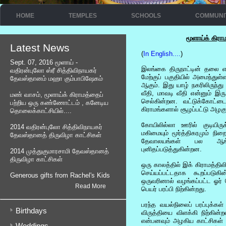
HOME
TEMPLES
SCHOOLS
COMMUNI
மூளாய்க் கிராம
Latest News
(
In English....
)
Sept. 07, 2016 மூளாய் -
இலங்கை திருநாட்டின் தலை எனத
வதிரன்புலோ ஸ்ரீ சித்திவிநாயகர்
மேற்குப் பகுதியில் அமைந்து
தேவஸ்தானம் மஹா கும்பாபிஷேகம்
ஆகும். இது யாழ் நகரிலிருந்த
வீதி, மாவடி வீதி என்னும் இர
மண் வாசம், மூளாய்க் கிராமத்தைப்
செல்கின்றன. வட்டுக்கோட்டை
பற்றிய ஒரு கண்ணோட்டம் , கனேடிய
கிராமங்களால் சூழப்பட்டு அழகுற
தொலைக்காட்சியில்....
கோயிலில்லா ஊரில் குடியிர
2014 வதிரன்புலோ சித்திவிநாயகர்
மகிமையும் மூர்த்திகரமும் ந
தேவஸ்தானத் திருவிழா காட்சிகள்
தேவாலயங்கள் பல ஆங்க
புனிதப்படுத்துகின்றன.
2014 முத்துகுமாரசாமி தேவஸ்தானத்
திருவிழா காட்சிகள்
ஒரு காலத்தில் இக் கிராமத்திலி
செய்யப்பட்டதாக கூறப்படுகி
Generous gifts from Rachel's Kids
ஒருவரினால் வழங்கப்பட்ட ஓர்
Read More
பெயர் பரப்பி நிற்கின்றது.
பரந்த வயல்நிலைப் பரப்புக்
Birthdays
விருத்தியை விளக்கி நிற்கின
என்பனவும் அழகிய காட்சிகள்
Weddings