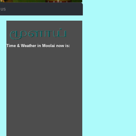
11
12
 US
Time & Weather in Moolai now is: