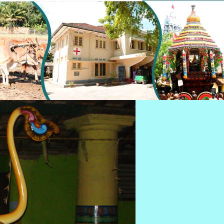
4
5
6
7