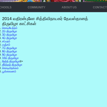
8
9
10
CHOOLS
COMMUNITY
ABOUT US
CONTACT
2014 வதிரன்புலோ சித்திவிநாயகர் தேவஸ்தானத்
திருவிழா காட்சிகள்
கொடியேற்றம்
2ம் திருவிழா
3ம் திருவிழா
4ம் திருவிழா
சப்பறம்
மஞ்சம்
7ம் திருவிழா
8ம் திருவிழா
9ம் திருவிழா
10ம் திருவிழா
தேர்த் திருவிழா
li>
தீர்த்தத் திருவிழா
கொடியிறக்கம்
பூங்காவனம்