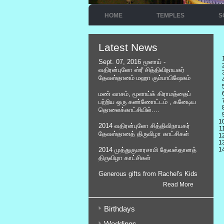
HOME
TEMPLES
S
Latest News
Sept. 07, 2016 மூளாய் -
வதிரன்புலோ ஸ்ரீ சித்திவிநாயகர்
தேவஸ்தானம் மஹா கும்பாபிஷேகம்
மண் வாசம், மூளாய்க் கிராமத்தைப்
பற்றிய ஒரு கண்ணோட்டம் , கனேடிய
தொலைக்காட்சியில்....
2014 வதிரன்புலோ சித்திவிநாயகர்
தேவஸ்தானத் திருவிழா காட்சிகள்
2014 முத்துகுமாரசாமி தேவஸ்தானத்
திருவிழா காட்சிகள்
Generous gifts from Rachel's Kids
Read More
Birthdays
Weddings