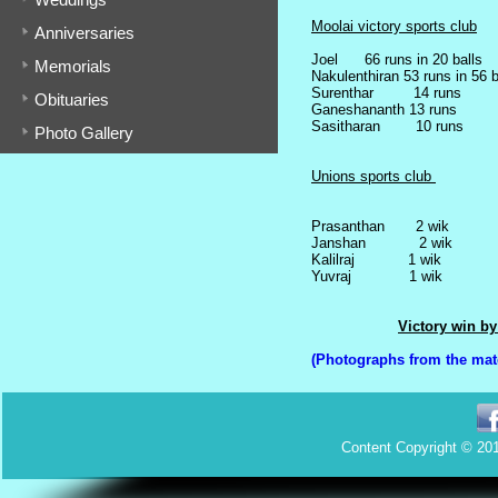
Moolai victory sports club
Anniversaries
Joel 66 runs in 20 balls
Memorials
Nakulenthiran 53 runs in 56 b
Surenthar 14 runs
Obituaries
Ganeshananth 13 runs
Sasitharan 10 runs
Photo Gallery
Unions sports club
Prasanthan 2 wik
Janshan 2 wik
Kalilraj 1 wik
Yuvraj 1 wik
Victory win by
(Photographs from the matc
Content Copyright © 201