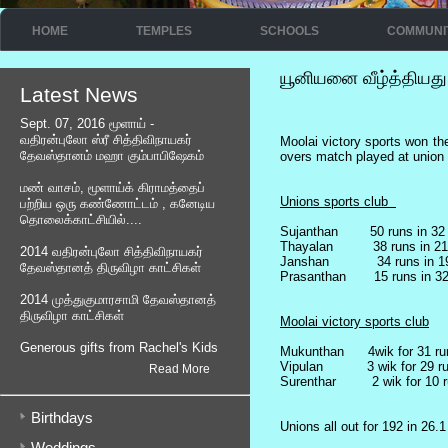
HOME
TEMPLES
SCHOOLS
COMMUNI
யூனியனை வீழ்த்தியது
Latest News
Sept. 07, 2016 மூளாய் -
வதிரன்புலோ ஸ்ரீ சித்திவிநாயகர்
Moolai victory sports won the 
தேவஸ்தானம் மஹா கும்பாபிஷேகம்
overs match played at union 
மண் வாசம், மூளாய்க் கிராமத்தைப்
Unions sports club
பற்றிய ஒரு கண்ணோட்டம் , கனேடிய
தொலைக்காட்சியில்....
Sujanthan 50 runs in 32 
Thayalan 38 runs in 21 
2014 வதிரன்புலோ சித்திவிநாயகர்
Janshan 34 runs in 19 
தேவஸ்தானத் திருவிழா காட்சிகள்
Prasanthan 15 runs in 32 
2014 முத்துகுமாரசாமி தேவஸ்தானத்
திருவிழா காட்சிகள்
Moolai victory sports club
Generous gifts from Rachel's Kids
Mukunthan 4wik for 31 ru
Vipulan 3 wik for 29 r
Read More
Surenthar 2 wik for 10 r
Birthdays
Unions all out for 192 in 26.
Weddings